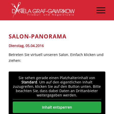
SALON-PANORAMA
Dienstag, 05.04.2016
Betreten Sie virtuell unseren Salon. Einfach klicken und
ziehen:
Sie sehen gerade einen Platzhalterinhalt von
Standard
. Um auf den eigentlichen Inhalt
zuzugreifen, klicken Sie auf den Button unten. Bitte
beachten Sie, dass dabei Daten an Drittanbieter
weitergegeben werden.
Inhalt entsperren